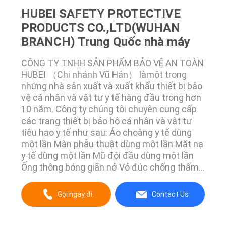
HUBEI SAFETY PROTECTIVE
PRODUCTS CO.,LTD(WUHAN
BRANCH) Trung Quốc nhà máy
CÔNG TY TNHH SẢN PHẨM BẢO VỆ AN TOÀN
HUBEI （Chi nhánh Vũ Hán） làmột trong
những nhà sản xuất và xuất khẩu thiết bị bảo
vệ cá nhân và vật tư y tế hàng đầu trong hơn
10 năm. Công ty chúng tôi chuyên cung cấp
các trang thiết bị bảo hộ cá nhân và vật tư
tiêu hao y tế như sau: Áo choàng y tế dùng
một lần Màn phẫu thuật dùng một lần Mặt nạ
y tế dùng một lần Mũ đội đầu dùng một lần
Ống thông bóng giãn nở Vỏ đúc chống thấm
nước Miếng dán giảm đau Trong khi đó,
chúng tôi cũng có thể cung cấp các dịch vụ
Gọi ngay đi.
Contact Us
tìm nguồn cung ứng và phát triển theo yêu
cầu của khách hàng. Các sản phẩm của
chúng tôi được sử d...