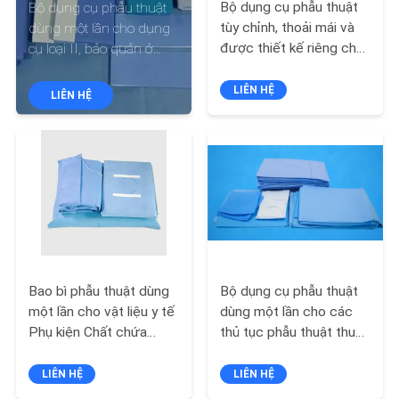
Bộ dụng cụ phẫu thuật
Bộ dụng cụ phẫu thuật
THAM
tùy chỉnh, thoải mái và
dùng một lần cho dụng
QUAN
được thiết kế riêng cho
cụ loại II, bảo quản ở
trải nghiệm cá nhân của
khu vực khô ráo, thoáng
NHÀ
bạn
mát và có độ bền cao
LIÊN HỆ
LIÊN HỆ
MÁY
KIỂM
SOÁT
CHẤT
LƯỢNG
Bao bì phẫu thuật dùng
Bộ dụng cụ phẫu thuật
LIÊN
một lần cho vật liệu y tế
dùng một lần cho các
Phụ kiện Chất chứa
thủ tục phẫu thuật thuận
HỆ
Tránh ánh sáng mặt trời
tiện
CHÚNG
trực tiếp
LIÊN HỆ
LIÊN HỆ