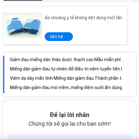
Áo choàng y tế không dệt dùng một lần
Giảm đau miếng dán thảo dược thạch cao Mẫu miễn phí cho chân / cổ / viêm khớp
liên hệ
Miếng dán giảm đau tự nhiên để điều trị viêm tuyến tiền liệt mãn tính Viêm tuyến tiền liệt CE ISO
Viêm dạ dày mãn tính Miếng dán giảm đau Thành phần tự nhiên Dịch vụ OEM / ODM
Miếng dán giảm đau mô mềm, miếng đệm sưởi ấm dùng một lần Điều trị truyền thống
Bản vá giảm đau chuyên nghiệp Tự sưởi ấm Sức mạnh Chứng nhận CE
Giảm đau dùng một lần làm giảm đau bằng thạch cao để giảm đau khớp Hyperosteogeny
Thảo dược tự nhiệt Trung Quốc Thạch thảo dược / Miếng dán thảo dược trị đau lưng
Không dệt dùng một lần Head Cap Bệnh viện Phòng sạch sử dụng tiêu chuẩn CE FDA ISO 9001
Mũ phẫu thuật dùng một lần bằng nhựa Polypropylen dùng cho hóa chất / Phòng khám / Trung tâm y tế
Để lại lời nhắn
Đầu phẫu thuật dùng một lần / Mũ Bouffant dùng một lần Chuỗi đàn hồi
Chúng tôi sẽ gọi lại cho bạn sớm!
Mũ trùm đầu 17 - 24 inch thoáng khí với dây đàn hồi đơn hoặc đôi
Mũ không dùng một lần Mũ / Khăn che tóc dùng một lần Giấy chứng nhận CE ISO