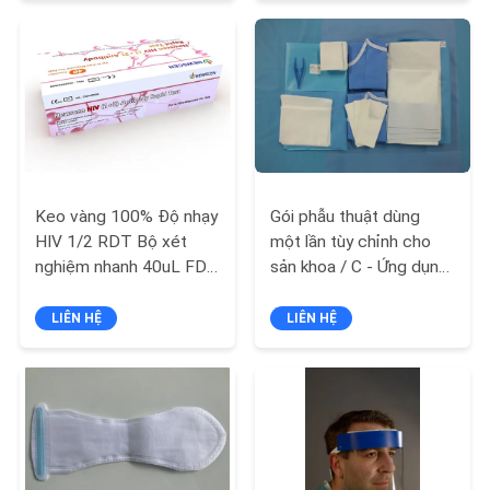
TÔI
TIN
TỨC
YÊU
CẦU
Keo vàng 100% Độ nhạy
Gói phẫu thuật dùng
HIV 1/2 RDT Bộ xét
một lần tùy chỉnh cho
BÁO
nghiệm nhanh 40uL FDA
sản khoa / C - Ứng dụng
GIÁ
CE
phần
LIÊN HỆ
LIÊN HỆ
SƠ
ĐỒ
TRANG
WEB