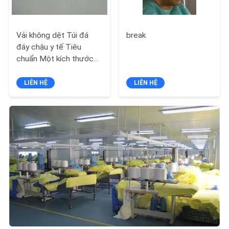
PRIVACY
Vải không dệt Túi đá
break
POLICY
đáy chậu y tế Tiêu
chuẩn Một kích thước
phù hợp hơn
LIÊN HỆ
LIÊN HỆ